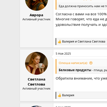
и
:
Еда должна приносить нам не т
Согласна с вами на все 100%
Аврора
Многие говорят, что еда не 
Активный участник
удовольствие получать и зд
Валерия
и
Светлана Светлова
Р
е
а
5 Ноя 2025
к
ц
и
Олюша написал(а):
и
:
Белковые продукты
- птица, 
Обратила внимание, что уже 
Светлана
Светлова
Активный участник
Валерия
Р
е
а