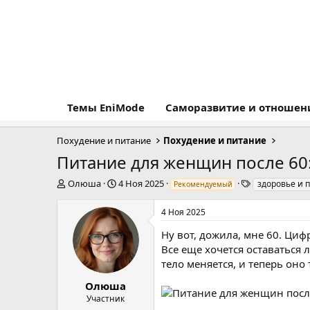
Темы EniMode
Саморазвитие и отношен
Похудение и питание
Похудение и питание
Питание для женщин после 60:
А
Д
Т
Олюша
4 Ноя 2025
здоровье и 
Рекомендуемый
в
а
е
т
т
г
4 Ноя 2025
о
а
и
р
н
Ну вот, дожила, мне 60. Циф
т
а
Все еще хочется оставаться 
е
ч
тело меняется, и теперь оно
м
а
ы
л
Олюша
а
Участник