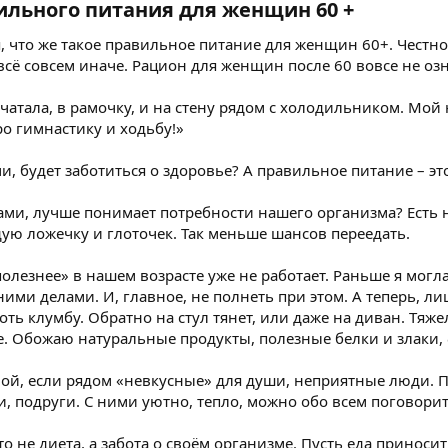
ильного питания для женщин 60 +​
 что же такое правильное питание для женщин 60+. Честно г
всё совсем иначе. Рацион для женщин после 60 вовсе не озн
чатала, в рамочку, и на стену рядом с холодильником. Мой
ро гимнастику и ходьбу!»
ми, будет заботиться о здоровье? А правильное питание – э
 сами, лучше понимает потребности нашего организма? Ест
дую ложечку и глоточек. Так меньше шансов переедать.
олезнее» в нашем возрасте уже не работает. Раньше я могла
ми делами. И, главное, не полнеть при этом. А теперь, ли
оть клумбу. Обратно на стул тянет, или даже на диван. Тяже
е. Обожаю натуральные продукты, полезные белки и злаки,
ной, если рядом «невкусные» для души, неприятные люди. 
и, подруги. С ними уютно, тепло, можно обо всем поговорит
то не диета, а забота о своём организме. Пусть еда приноси