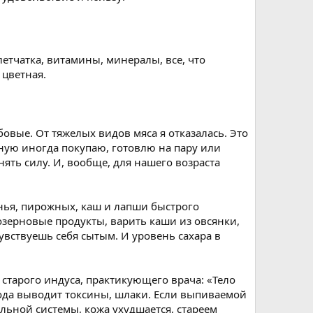
етчатка, витамины, минералы, все, что
 цветная.
овые. От тяжелых видов мяса я отказалась. Это
рную иногда покупаю, готовлю на пару или
ть силу. И, вообще, для нашего возраста
ченья, пирожных, каш и лапши быстрого
озерновые продукты, варить каши из овсянки,
увствуешь себя сытым. И уровень сахара в
а старого индуса, практикующего врача: «Тело
 вода выводит токсины, шлаки. Если выпиваемой
льной системы, кожа ухудшается, стареем