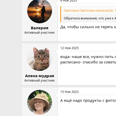
6 Ноя 2025
к
ц
и
Светлана Светлова написал(а):
и
:
Обратила внимание, что уже к 4
Да, чтобы сильно не терять
Валерия
Активный участник
12 Ноя 2025
вода- наше все, нужно пить
расписано- спасибо за совет
Алена мудрая
Активный участник
15 Ноя 2025
А ещё надо продукты с фитоэ