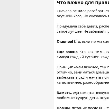
Что важно для прав
Сначала решила разобраться,
вкусненького, но оказалось 
Придумала себе девиз, распе
самое лучшее! Не забывай п
Главное!
Кто, если не мы са
Еще важно
! Кто, как не мы
смакуя каждый кусочек, каж
Принцип «чем вкуснее, тем п
отлично, заниматься домашни
выбежать в сад и начать пол
качественнее, разнообразне
Заметь,
еда кажется невкус
любимые: супруг, дети, внук
Помни,
питание после 60 - э