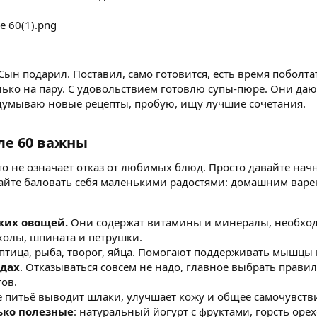
Сын подарил. Поставил, само готовится, есть время поболтат
лько на пару. С удовольствием готовлю супы-пюре. Они дают
идумываю новые рецепты, пробую, ищу лучшие сочетания.
е 60 важны​
Это не означает отказ от любимых блюд. Просто давайте нач
айте баловать себя маленькими радостями: домашним варе
жих овощей.
Они содержат витамины и минералы, необхо
кколы, шпината и петрушки.
 птица, рыба, творог, яйца. Помогают поддерживать мышцы 
одах
. Отказываться совсем не надо, главное выбрать правил
ов.
питьё выводит шлаки, улучшает кожу и общее самочувств
лько полезные
: натуральный йогурт с фруктами, горсть оре