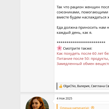
Так что рацион женщин после
союзниками, помогающими о
вместе будем наслаждаться 
Еда должна приносить нам н
каждый день, как я.
*************************
Смотрите также:
Как похудеть после 60 лет б
Питание после 50: продукты
Замедленный обмен веществ 
OlgaChio
,
Валерия
,
Светлана С
Р
е
а
4 Ноя 2025
к
ц
и
Олюша написал(а):