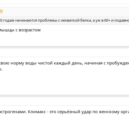
0 годам начинаются проблемы с нехваткой белка, а уж в 60+ и подавн
 мышцы с возрастом
 свою норму воды чистой каждый день, начиная с пробужден
ы.
строгенами. Климакс - это серьёзный удар по женскому орг