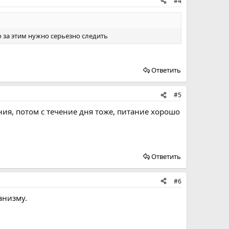
#4
о за этим нужно серьезно следить
Ответить
#5
ия, потом с течение дня тоже, питание хорошо
Ответить
#6
анизму.