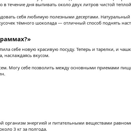
о в течение дня выпивать около двух литров чистой теплой
радовать себя любимую полезными десертами. Натуральный
усочек тёмного шоколада — отличный способ поднять наст
граммах?»​
ила себе новую красивую посуду. Теперь и тарелки, и чашк
а, наслаждаясь вкусом.
всем. Могу себе позволить между основными приемами пищи
ин.
ой организм энергией и питательными веществами равномер
около 3 кг за полгода.