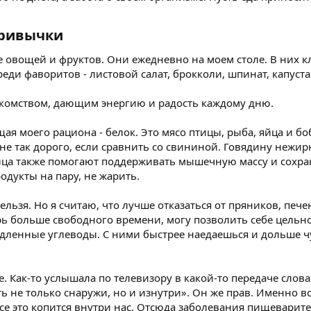
привычки​
 овощей и фруктов. Они ежедневно на моем столе. В них кл
еди фаворитов - листовой салат, брокколи, шпинат, капуста
акомством, дающим энергию и радость каждому дню.
я моего рациона - белок. Это мясо птицы, рыба, яйца и боб
 не так дорого, если сравнить со свининой. Говядину нежи
ица также помогают поддерживать мышечную массу и сохраня
одукты на пару, не жарить.
ельзя. Но я считаю, что лучше отказаться от пряников, пе
рь больше свободного времени, могу позволить себе цельн
медленные углеводы. С ними быстрее наедаешься и дольше ч
е. Как-то услышала по телевизору в какой-то передаче слов
ыть не только снаружи, но и изнутри». Он же прав. Именно
все это копится внутри нас. Отсюда заболевания пищеварите