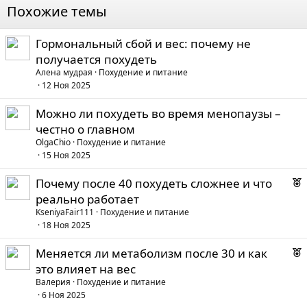
Похожие темы
Гормональный сбой и вес: почему не
получается похудеть
Алена мудрая
Похудение и питание
12 Ноя 2025
Можно ли похудеть во время менопаузы –
честно о главном
OlgaChio
Похудение и питание
15 Ноя 2025
Р
Почему после 40 похудеть сложнее и что
е
реально работает
к
KseniyaFair111
Похудение и питание
о
18 Ноя 2025
Р
Меняется ли метаболизм после 30 и как
е
е
это влияет на вес
к
д
Валерия
Похудение и питание
о
6 Ноя 2025
у