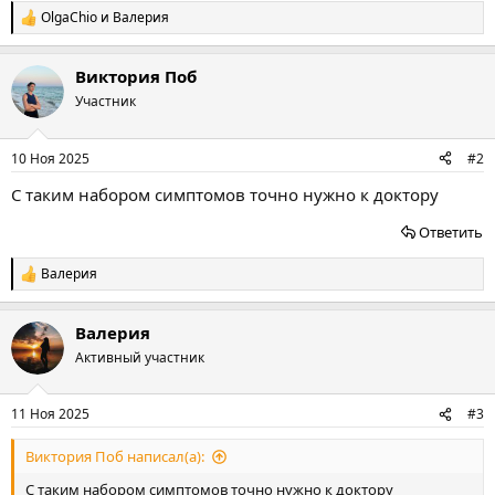
OlgaChio
и
Валерия
Р
е
а
Виктория Поб
к
ц
Участник
и
и
:
10 Ноя 2025
#2
С таким набором симптомов точно нужно к доктору
Ответить
Валерия
Р
е
а
Валерия
к
ц
Активный участник
и
и
:
11 Ноя 2025
#3
Виктория Поб написал(а):
С таким набором симптомов точно нужно к доктору