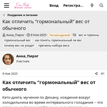
Вход
Регистрация
Похудение и питание
Как отличить “гормональный” вес от
обычного
А
Д
Т
Анна_Пирог
9 Ноя 2025
вес и гормоны
Рекомендуемый
в
а
е
гормональный вес
как понять гормональный ли вес
т
т
г
почему вес не уходит
причины набора веса
о
а
и
р
н
Анна_Пирог
т
а
е
ч
Участник
м
а
ы
л
а
9 Ноя 2025
#1
Как отличить “гормональный” вес от
обычного​
Кето-диета, мучения по Дюкану, хождения вокруг
холодильника во время интервального голодания – что